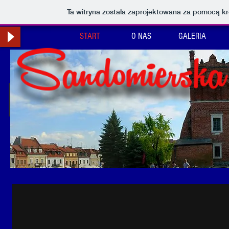
Ta witryna została zaprojektowana za pomocą k
START
O NAS
GALERIA